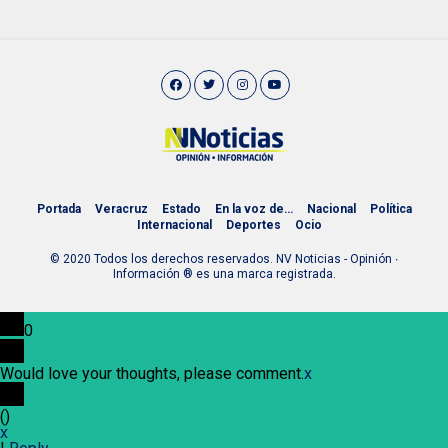
Portada
Veracruz
Estado
En la voz de…
Nacional
Política
Internacional
Deportes
Ocio
© 2020 Todos los derechos reservados. NV Noticias - Opinión ∙
Información ® es una marca registrada.
0
Would love your thoughts, please comment.
x
(
)
x