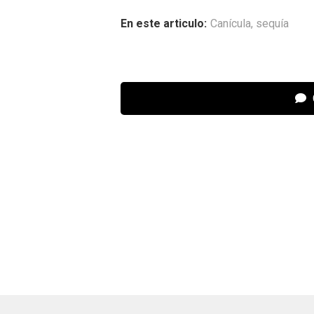
En este articulo:
Canícula
,
sequía