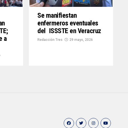
Se manifiestan
an
enfermeros eventuales
TE;
del ISSSTE en Veracruz
e a
Redacción Tres
29 mayo, 2026
6