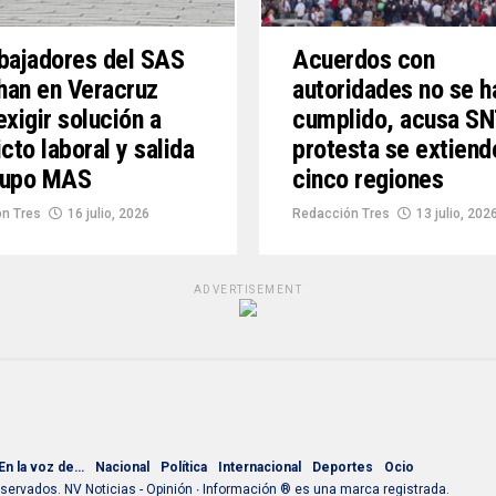
bajadores del SAS
Acuerdos con
han en Veracruz
autoridades no se h
exigir solución a
cumplido, acusa SN
icto laboral y salida
protesta se extiend
rupo MAS
cinco regiones
n Tres
16 julio, 2026
Redacción Tres
13 julio, 202
ADVERTISEMENT
En la voz de…
Nacional
Política
Internacional
Deportes
Ocio
ervados. NV Noticias - Opinión ∙ Información ® es una marca registrada.