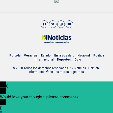
Portada
Veracruz
Estado
En la voz de…
Nacional
Política
Internacional
Deportes
Ocio
© 2020 Todos los derechos reservados. NV Noticias - Opinión ∙
Información ® es una marca registrada.
0
Would love your thoughts, please comment.
x
(
)
x