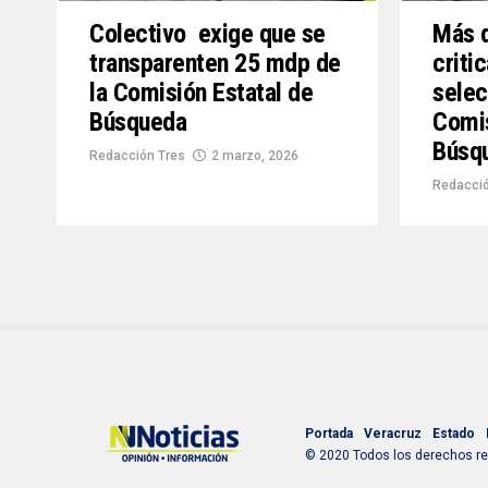
Colectivo exige que se
Más d
transparenten 25 mdp de
criti
la Comisión Estatal de
selec
Búsqueda
Comis
Búsq
Redacción Tres
2 marzo, 2026
Redacció
Portada
Veracruz
Estado
© 2020 Todos los derechos res