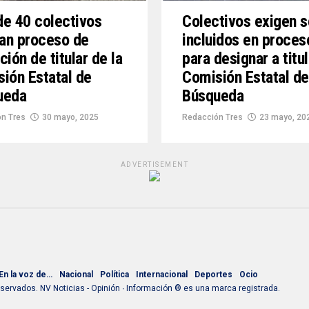
e 40 colectivos
Colectivos exigen s
can proceso de
incluidos en proces
ción de titular de la
para designar a titu
ión Estatal de
Comisión Estatal de
ueda
Búsqueda
n Tres
30 mayo, 2025
Redacción Tres
23 mayo, 20
ADVERTISEMENT
En la voz de…
Nacional
Política
Internacional
Deportes
Ocio
ervados. NV Noticias - Opinión ∙ Información ® es una marca registrada.