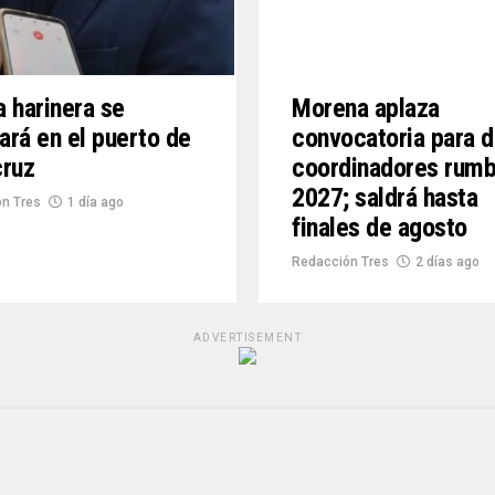
 harinera se
Morena aplaza
lará en el puerto de
convocatoria para d
cruz
coordinadores rumb
2027; saldrá hasta
n Tres
1 día ago
finales de agosto
Redacción Tres
2 días ago
ADVERTISEMENT