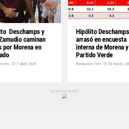
lito Deschamps y
Hipólito Deschamp
 Zamudio caminan
arrasó en encuesta
s por Morena en
interna de Morena y
rado
Partido Verde
ón Uno
1 abril, 2025
Redacción Tres
20 marzo, 2
ADVERTISEMENT