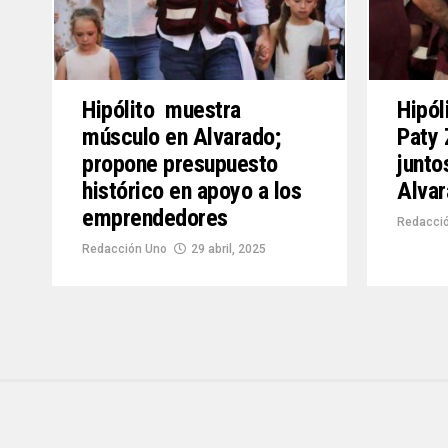
Hipólito muestra
Hipó
músculo en Alvarado;
Paty
propone presupuesto
junto
histórico en apoyo a los
Alva
emprendedores
Redacci
Redacción Uno
29 abril, 2025