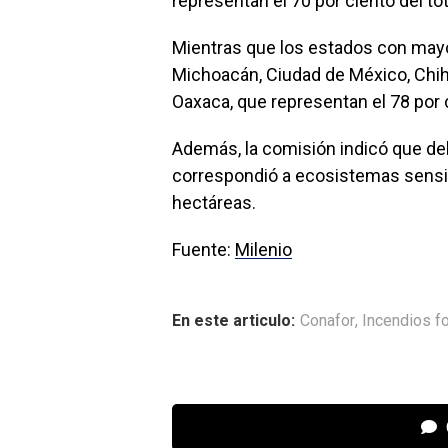
representan el 70 por ciento del tot
Mientras que los estados con mayo
Michoacán, Ciudad de México, Chih
Oaxaca, que representan el 78 por c
Además, la comisión indicó que del
correspondió a ecosistemas sensibl
hectáreas.
Fuente:
Milenio
En este articulo:
Conafor
,
Incendios f