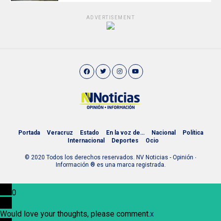
ADVERTISEMENT
Portada
Veracruz
Estado
En la voz de…
Nacional
Política
Internacional
Deportes
Ocio
© 2020 Todos los derechos reservados. NV Noticias - Opinión ∙
Información ® es una marca registrada.
0
Would love your thoughts, please comment.
x