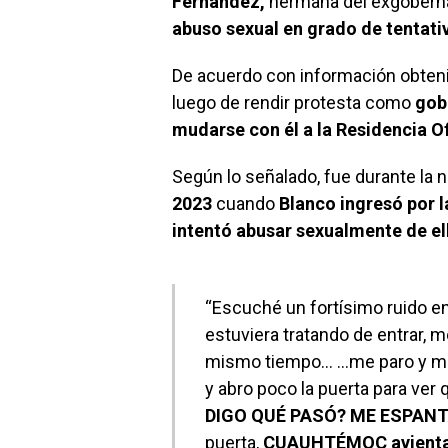
Fernández,
hermana del exgoberna
abuso sexual en grado de tentati
De acuerdo con información obten
luego de rendir protesta como
gob
mudarse con él a la Residencia O
Según lo señalado, fue durante la 
2023
cuando
Blanco ingresó por l
intentó abusar sexualmente de el
“Escuché un fortísimo ruido en
estuviera tratando de entrar, 
mismo tiempo… …me paro y me a
y abro poco la puerta para ver
DIGO QUÉ PASÓ? ME ESPANT
puerta,
CUAUHTÉMOC avienta la