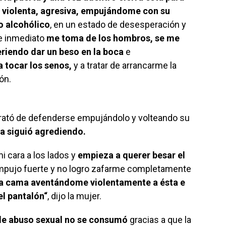
ud violenta, agresiva, empujándome con su
o alcohólico
, en un estado de desesperación y
de inmediato
me toma de los hombros, se me
riendo dar un beso en la boca
e
 tocar los senos,
y a tratar de arrancarme la
ión.
trató de defenderse empujándolo y volteando su
a siguió agrediendo.
i cara a los lados y
empieza a querer besar el
empujo fuerte y no logro zafarme completamente
 la cama aventándome violentamente a ésta e
el pantalón
“
, dijo la mujer.
 de abuso sexual no se consumó
gracias a que la