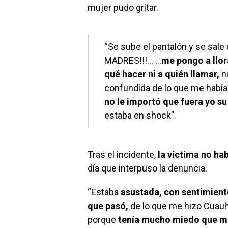
mujer pudo gritar.
“Se sube el pantalón y se s
MADRES!!!… …
me pongo a llor
qué hacer ni a quién llamar,
ni
confundida de lo que me ha
no le importó que fuera yo su
estaba en shock”.
Tras el incidente,
la víctima no ha
día que interpuso la denuncia.
“Estaba
asustada, con sentimiento
que pasó,
de lo que me hizo Cuauh
porque
tenía mucho miedo que me 