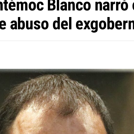
témoc Blanco narró 
de abuso del exgober