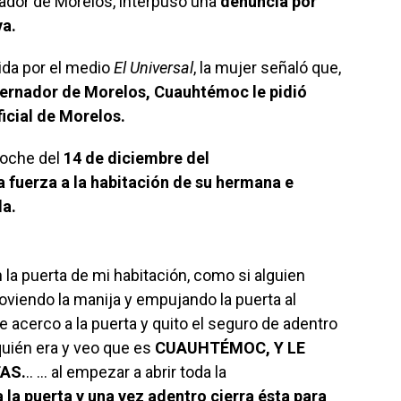
dor de Morelos, interpuso una
denuncia por
va.
ida por el medio
El Universal
, la mujer señaló que,
ernador de Morelos, Cuauhtémoc le pidió
ficial de Morelos.
noche del
14 de diciembre del
a fuerza a la habitación de su hermana e
la.
 la puerta de mi habitación, como si alguien
moviendo la manija y empujando la puerta al
cerco a la puerta y quito el seguro de adentro
 quién era y veo que es
CUAUHTÉMOC, Y LE
AS.
.. … al empezar a abrir toda la
 puerta y una vez adentro cierra ésta para