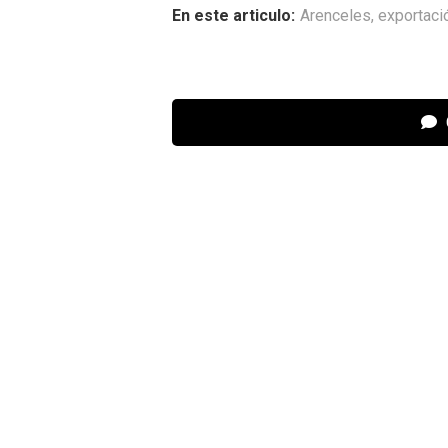
En este articulo:
Arenceles
,
exportaci