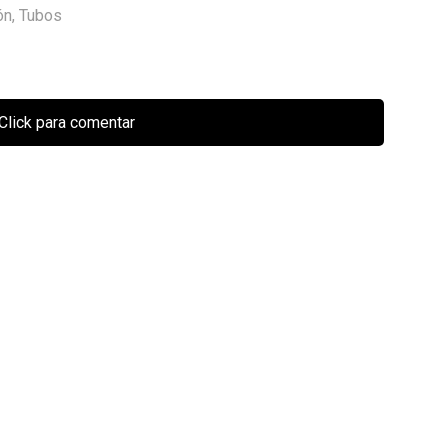
ón
,
Tubos
Click para comentar