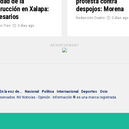
idad de la
protesta contra
rucción en Xalapa:
despojos: Morena
esarios
Redacción Cuatro
2 días ago
n Tres
2 días ago
ADVERTISEMENT
En la voz de…
Nacional
Política
Internacional
Deportes
Ocio
ervados. NV Noticias - Opinión ∙ Información ® es una marca registrada.