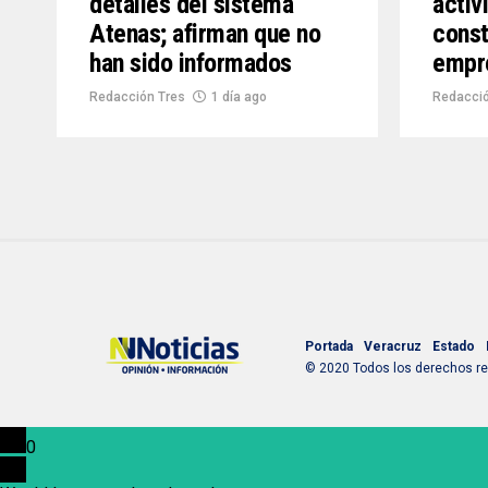
detalles del sistema
activ
Atenas; afirman que no
const
han sido informados
empr
Redacción Tres
1 día ago
Redacció
Portada
Veracruz
Estado
© 2020 Todos los derechos res
0