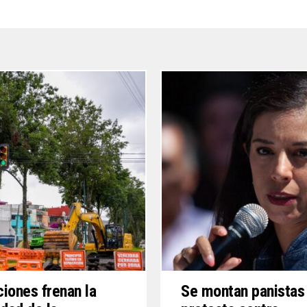
iones frenan la
Se montan panistas