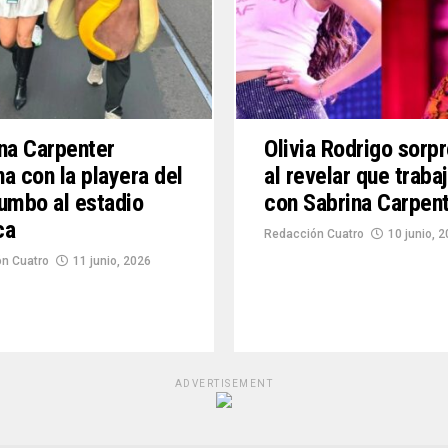
na Carpenter
Olivia Rodrigo sorp
a con la playera del
al revelar que trabaj
 rumbo al estadio
con Sabrina Carpen
ca
Redacción Cuatro
10 junio, 
n Cuatro
11 junio, 2026
ADVERTISEMENT