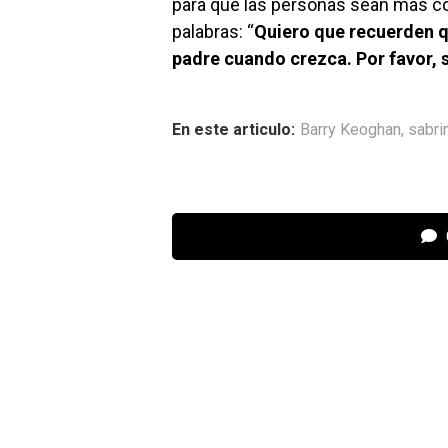
para que las personas sean más c
palabras: “
Quiero que recuerden qu
padre cuando crezca. Por favor, 
En este articulo:
Barry Keoghan
,
sabri