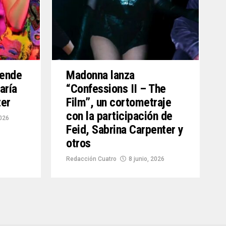
rende
Madonna lanza
aría
“Confessions II – The
ter
Film”, un cortometraje
con la participación de
2026
Feid, Sabrina Carpenter y
otros
Redacción Cuatro
8 junio, 2026