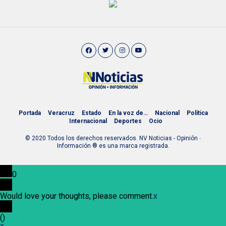
Portada
Veracruz
Estado
En la voz de…
Nacional
Política
Internacional
Deportes
Ocio
© 2020 Todos los derechos reservados. NV Noticias - Opinión ∙
Información ® es una marca registrada.
0
Would love your thoughts, please comment.
x
(
)
x