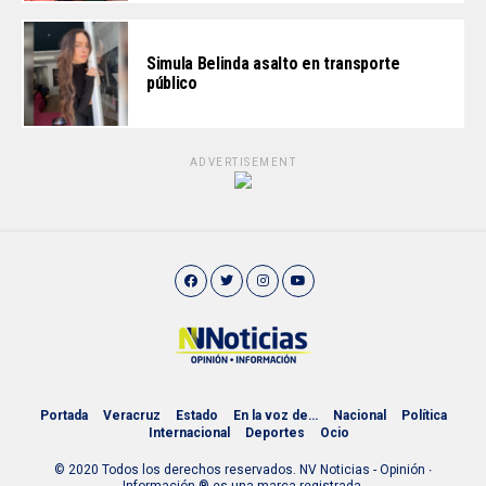
Simula Belinda asalto en transporte
público
ADVERTISEMENT
Portada
Veracruz
Estado
En la voz de…
Nacional
Política
Internacional
Deportes
Ocio
© 2020 Todos los derechos reservados. NV Noticias - Opinión ∙
Información ® es una marca registrada.