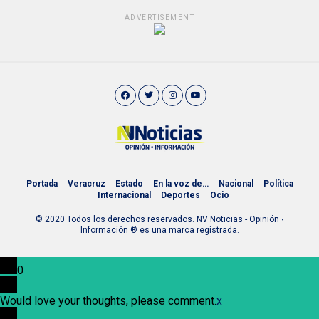
ADVERTISEMENT
Portada
Veracruz
Estado
En la voz de…
Nacional
Política
Internacional
Deportes
Ocio
© 2020 Todos los derechos reservados. NV Noticias - Opinión ∙
Información ® es una marca registrada.
0
Would love your thoughts, please comment.
x