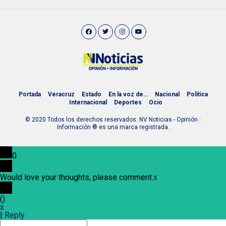
Portada
Veracruz
Estado
En la voz de…
Nacional
Política
Internacional
Deportes
Ocio
© 2020 Todos los derechos reservados. NV Noticias - Opinión ∙
Información ® es una marca registrada.
0
Would love your thoughts, please comment.
x
(
)
x
|
Reply