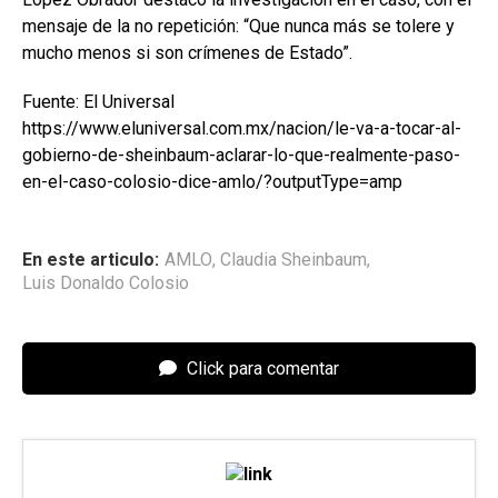
mensaje de la no repetición: “Que nunca más se tolere y
mucho menos si son crímenes de Estado”.
Fuente: El Universal
https://www.eluniversal.com.mx/nacion/le-va-a-tocar-al-
gobierno-de-sheinbaum-aclarar-lo-que-realmente-paso-
en-el-caso-colosio-dice-amlo/?outputType=amp
En este articulo:
AMLO
,
Claudia Sheinbaum
,
Luis Donaldo Colosio
Click para comentar