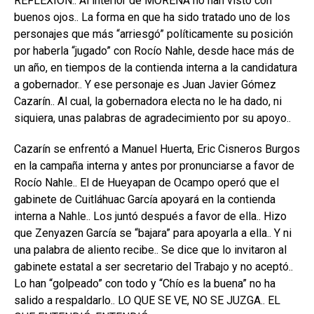
REFLEXIÓN.. Al interior de MORENA no han visto con
buenos ojos.. La forma en que ha sido tratado uno de los
personajes que más “arriesgó” políticamente su posición
por haberla “jugado” con Rocío Nahle, desde hace más de
un año, en tiempos de la contienda interna a la candidatura
a gobernador.. Y ese personaje es Juan Javier Gómez
Cazarín.. Al cual, la gobernadora electa no le ha dado, ni
siquiera, unas palabras de agradecimiento por su apoyo..
Cazarín se enfrentó a Manuel Huerta, Eric Cisneros Burgos
en la campaña interna y antes por pronunciarse a favor de
Rocío Nahle.. El de Hueyapan de Ocampo operó que el
gabinete de Cuitláhuac García apoyará en la contienda
interna a Nahle.. Los juntó después a favor de ella.. Hizo
que Zenyazen García se “bajara” para apoyarla a ella.. Y ni
una palabra de aliento recibe.. Se dice que lo invitaron al
gabinete estatal a ser secretario del Trabajo y no aceptó..
Lo han “golpeado” con todo y “Chío es la buena” no ha
salido a respaldarlo.. LO QUE SE VE, NO SE JUZGA.. EL