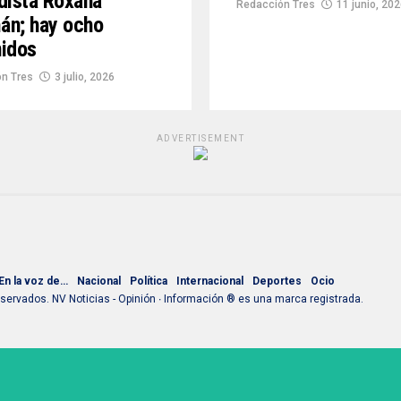
dista Roxana
Redacción Tres
11 junio, 20
án; hay ocho
idos
n Tres
3 julio, 2026
ADVERTISEMENT
En la voz de…
Nacional
Política
Internacional
Deportes
Ocio
ervados. NV Noticias - Opinión ∙ Información ® es una marca registrada.