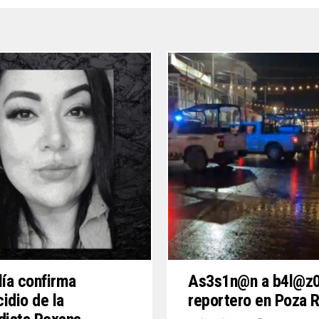
lía confirma
As3s1n@n a b4l@z0
idio de la
reportero en Poza R