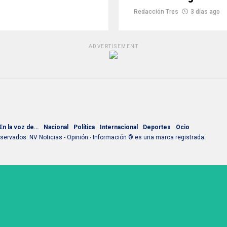
Redacción Tres
3 días ago
ADVERTISEMENT
En la voz de…
Nacional
Política
Internacional
Deportes
Ocio
ervados. NV Noticias - Opinión ∙ Información ® es una marca registrada.