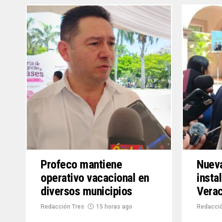
Profeco mantiene
Nueva
operativo vacacional en
insta
diversos municipios
Vera
Redacción Tres
15 horas ago
Redacció