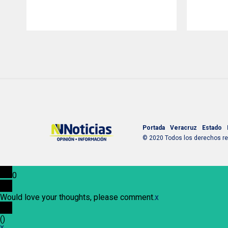
Portada
Veracruz
Estado
© 2020 Todos los derechos res
0
Would love your thoughts, please comment.
x
(
)
x