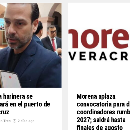
 harinera se
Morena aplaza
lará en el puerto de
convocatoria para d
cruz
coordinadores rumb
2027; saldrá hasta
n Tres
2 días ago
finales de agosto