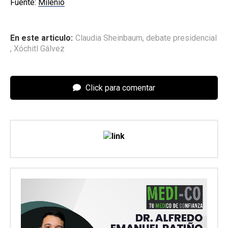
Fuente:
Milenio
En este articulo:
Claudia Sheinbaum
,
debate presidencial
,
Xóchitl Gálvez
Click para comentar