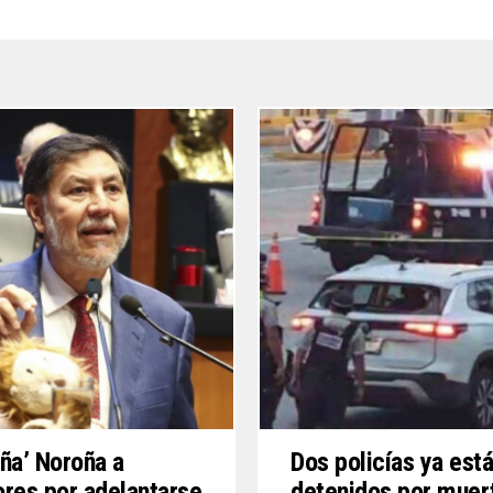
ña’ Noroña a
Dos policías ya est
res por adelantarse
detenidos por muer