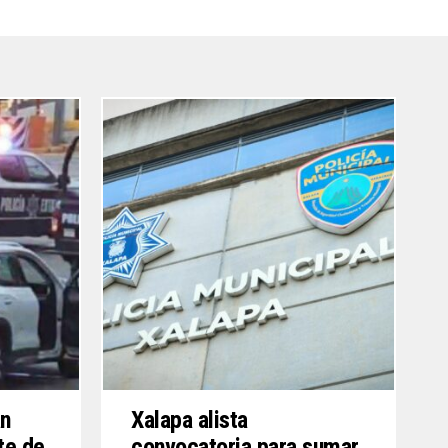
án
Xalapa alista
te de
convocatoria para sumar