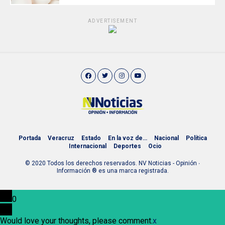
ADVERTISEMENT
Portada
Veracruz
Estado
En la voz de…
Nacional
Política
Internacional
Deportes
Ocio
© 2020 Todos los derechos reservados. NV Noticias - Opinión ∙
Información ® es una marca registrada.
0
Would love your thoughts, please comment.
x