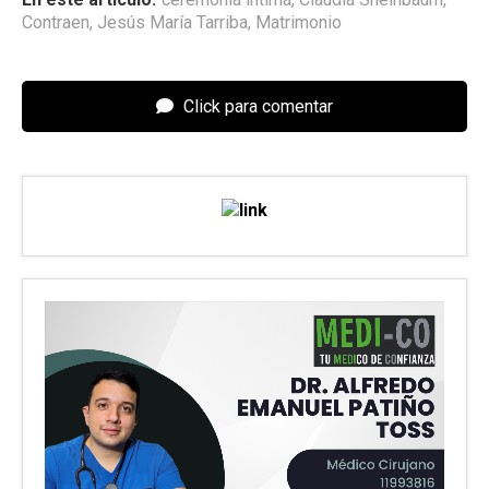
Contraen
,
Jesús María Tarriba
,
Matrimonio
Click para comentar