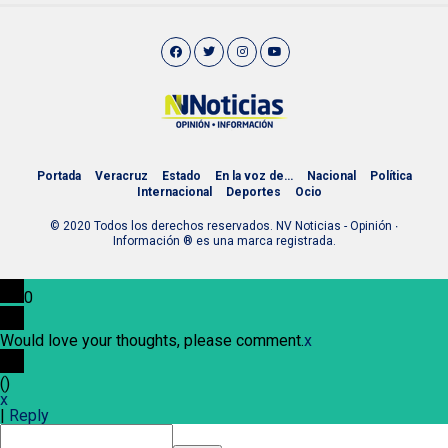
Portada
Veracruz
Estado
En la voz de…
Nacional
Política
Internacional
Deportes
Ocio
© 2020 Todos los derechos reservados. NV Noticias - Opinión ∙
Información ® es una marca registrada.
0
Would love your thoughts, please comment.
x
(
)
x
|
Reply