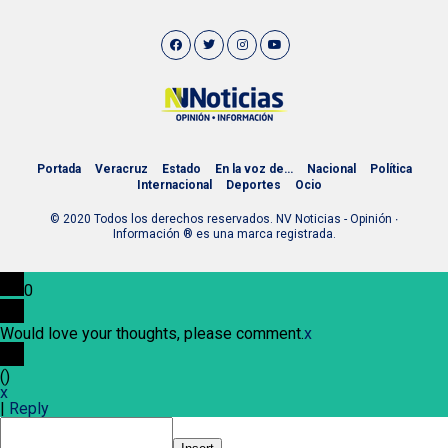
Portada
Veracruz
Estado
En la voz de…
Nacional
Política
Internacional
Deportes
Ocio
© 2020 Todos los derechos reservados. NV Noticias - Opinión ∙
Información ® es una marca registrada.
0
Would love your thoughts, please comment.
x
(
)
x
|
Reply