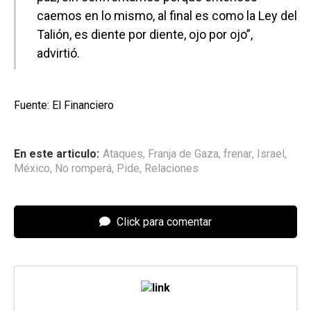
caemos en lo mismo, al final es como la Ley del
Talión, es diente por diente, ojo por ojo”,
advirtió.
Fuente: El Financiero
En este articulo:
Ataques
,
Franja de Gaza
,
frenar
,
Israel
,
México
,
No romperá
,
Pide
,
Relaciones
Click para comentar