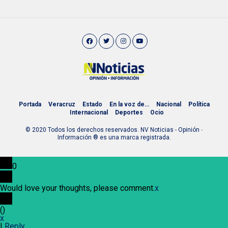
Portada
Veracruz
Estado
En la voz de…
Nacional
Política
Internacional
Deportes
Ocio
© 2020 Todos los derechos reservados. NV Noticias - Opinión ∙
Información ® es una marca registrada.
0
Would love your thoughts, please comment.
x
(
)
x
|
Reply