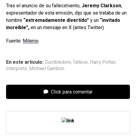
Tras el anuncio de su fallecimiento,
Jeremy Clarkson
,
expresentador de esta emisión, dijo que se trataba de un
hombre
“extremadamente divertido”
y un
“invitado
increíble”,
en un mensaje en X (antes Twitter).
Fuente:
Milenio
En este articulo:
Dumbledore
,
fallece
,
Harry Potter
,
Interpretó
,
Michael Gambon
Click para comentar