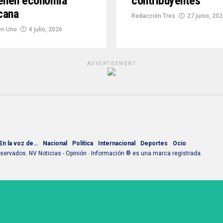
ienen economía
contribuyentes
cana
Redacción Tres
27 junio, 20
ón Uno
4 julio, 2026
ADVERTISEMENT
En la voz de…
Nacional
Política
Internacional
Deportes
Ocio
ervados. NV Noticias - Opinión ∙ Información ® es una marca registrada.