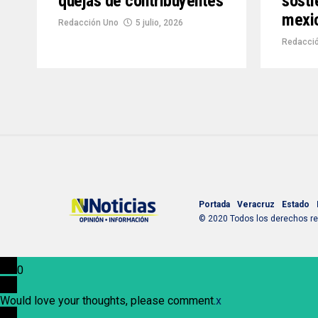
quejas de contribuyentes
sost
mexi
Redacción Uno
5 julio, 2026
Redacci
Portada
Veracruz
Estado
© 2020 Todos los derechos res
0
Would love your thoughts, please comment.
x