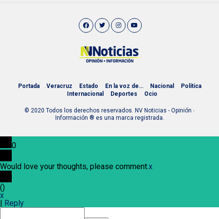
Portada
Veracruz
Estado
En la voz de…
Nacional
Política
Internacional
Deportes
Ocio
© 2020 Todos los derechos reservados. NV Noticias - Opinión ∙
Información ® es una marca registrada.
0
Would love your thoughts, please comment.
x
(
)
x
|
Reply