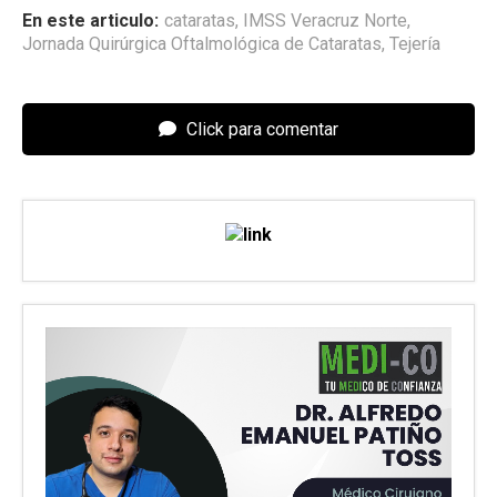
En este articulo:
cataratas
,
IMSS Veracruz Norte
,
Jornada Quirúrgica Oftalmológica de Cataratas
,
Tejería
Click para comentar