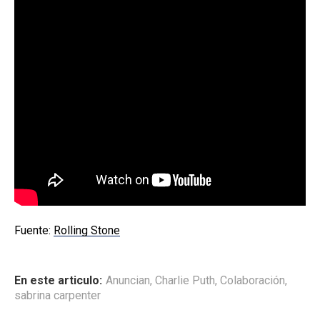
Fuente:
Rolling Stone
En este articulo:
Anuncian
,
Charlie Puth
,
Colaboración
,
sabrina carpenter