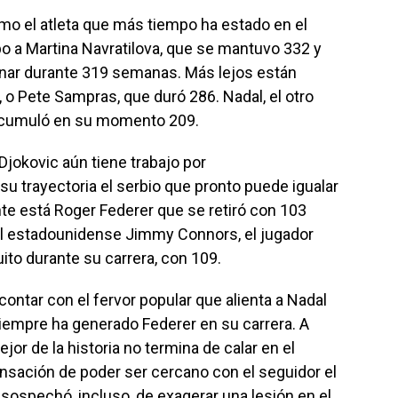
omo el atleta que más tiempo ha estado en el
o a Martina Navratilova, que se mantuvo 332 y
inar durante 319 semanas. Más lejos están
 o Pete Sampras, que duró 286. Nadal, el otro
 Acumuló en su momento 209.
 Djokovic aún tiene trabajo por
su trayectoria el serbio que pronto puede igualar
te está Roger Federer que se retiró con 103
, el estadounidense Jimmy Connors, el jugador
ito durante su carrera, con 109.
ontar con el fervor popular que alienta a Nadal
iempre ha generado Federer en su carrera. A
jor de la historia no termina de calar en el
sensación de poder ser cercano con el seguidor el
ospechó, incluso, de exagerar una lesión en el