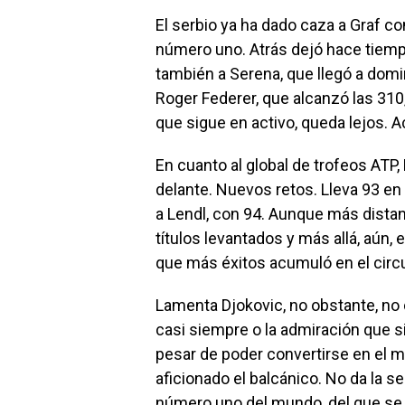
El serbio ya ha dado caza a Graf c
número uno. Atrás dejó hace tiemp
también a Serena, que llegó a dom
Roger Federer, que alcanzó las 310,
que sigue en activo, queda lejos.
En cuanto al global de trofeos ATP,
delante. Nuevos retos. Lleva 93 en 
a Lendl, con 94. Aunque más distan
títulos levantados y más allá, aún
que más éxitos acumuló en el circu
Lamenta Djokovic, no obstante, no c
casi siempre o la admiración que s
pesar de poder convertirse en el me
aficionado el balcánico. No da la 
número uno del mundo, del que se s