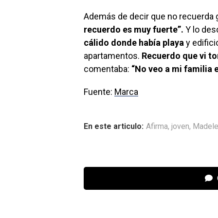
Además de decir que no recuerda g
recuerdo es muy fuerte”.
Y lo desc
cálido donde había playa
y edific
apartamentos.
Recuerdo que vi to
comentaba:
“No veo a mi familia 
Fuente:
Marca
En este articulo:
Afirma
,
joven
,
Madele