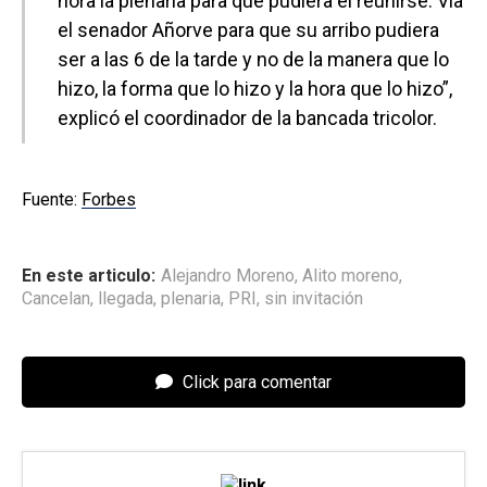
hora la plenaria para que pudiera él reunirse. Vía
el senador Añorve para que su arribo pudiera
ser a las 6 de la tarde y no de la manera que lo
hizo, la forma que lo hizo y la hora que lo hizo”,
explicó el coordinador de la bancada tricolor.
Fuente:
Forbes
En este articulo:
Alejandro Moreno
,
Alito moreno
,
Cancelan
,
llegada
,
plenaria
,
PRI
,
sin invitación
Click para comentar