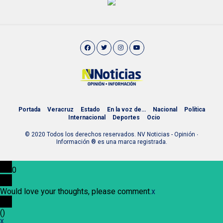
Portada
Veracruz
Estado
En la voz de…
Nacional
Política
Internacional
Deportes
Ocio
© 2020 Todos los derechos reservados. NV Noticias - Opinión ∙
Información ® es una marca registrada.
0
Would love your thoughts, please comment.
x
(
)
x