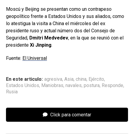
Moscú y Beijing se presentan como un contrapeso
geopolítico frente a Estados Unidos y sus aliados, como
lo atestigua la visita a China el miércoles del ex
presidente ruso y actual número dos del Consejo de
Seguridad,
Dmitri Medvedev
, en la que se reunió con el
presidente
Xi Jinping
.
Fuente:
El Universal
En este articulo:
agresiva
,
Asia
,
china
,
Ejército
,
Estados Unidos
,
Maniobras
,
navales
,
postura
,
Responde
,
Rusia
Click para comentar