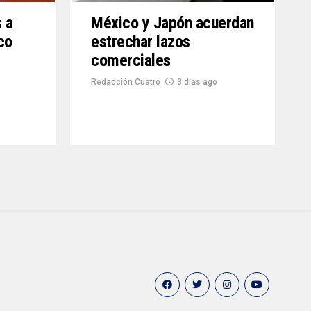
s a
México y Japón acuerdan
co
estrechar lazos
comerciales
Redacción Cuatro
3 días ago