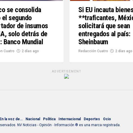
o se consolida
Si EU incauta biene
 el segundo
**traficantes, Méxi
tador de insumos
solicitará que sean
IA, solo detrás de
entregados al país:
: Banco Mundial
Sheinbaum
n Cuatro
2 días ago
Redacción Cuatro
2 días ago
ADVERTISEMENT
En la voz de…
Nacional
Política
Internacional
Deportes
Ocio
ervados. NV Noticias - Opinión ∙ Información ® es una marca registrada.