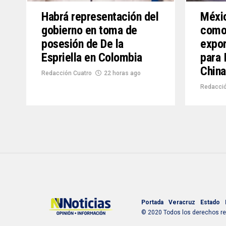
Habrá representación del
Méxic
gobierno en toma de
como
posesión de De la
expor
Espriella en Colombia
para 
China
Redacción Cuatro
22 horas ago
Redacció
Portada
Veracruz
Estado
© 2020 Todos los derechos res