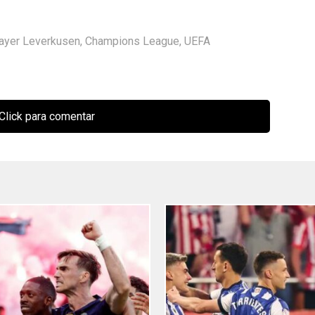
ayer Leverkusen
,
Champions League
,
UEFA
Click para comentar