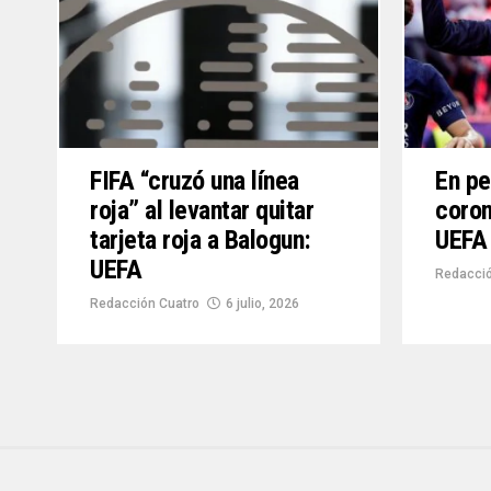
FIFA “cruzó una línea
En pe
roja” al levantar quitar
coron
tarjeta roja a Balogun:
UEFA
UEFA
Redacció
Redacción Cuatro
6 julio, 2026