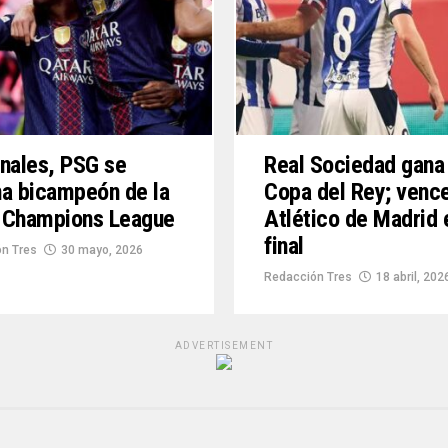
nales, PSG se
Real Sociedad gana 
a bicampeón de la
Copa del Rey; venc
 Champions League
Atlético de Madrid 
final
n Tres
30 mayo, 2026
Redacción Tres
18 abril, 202
ADVERTISEMENT