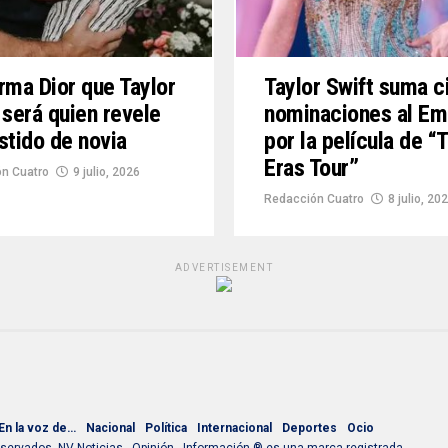
rma Dior que Taylor
Taylor Swift suma c
 será quien revele
nominaciones al E
stido de novia
por la película de “
Eras Tour”
n Cuatro
9 julio, 2026
Redacción Cuatro
8 julio, 20
ADVERTISEMENT
En la voz de…
Nacional
Política
Internacional
Deportes
Ocio
ervados. NV Noticias - Opinión ∙ Información ® es una marca registrada.