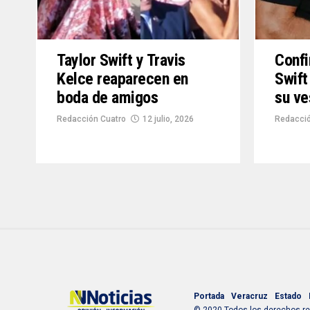
Taylor Swift y Travis
Confi
Kelce reaparecen en
Swift
boda de amigos
su ve
Redacción Cuatro
12 julio, 2026
Redacció
Portada
Veracruz
Estado
© 2020 Todos los derechos res