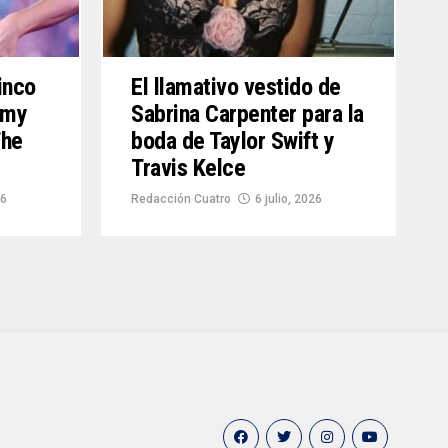
inco
El llamativo vestido de
mmy
Sabrina Carpenter para la
The
boda de Taylor Swift y
Travis Kelce
26
Redacción Cuatro
6 julio, 2026