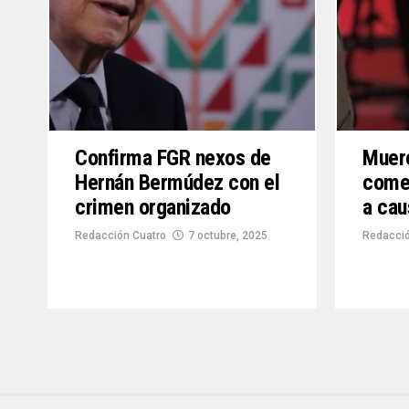
Confirma FGR nexos de
Muere
Hernán Bermúdez con el
comen
crimen organizado
a cau
Redacción Cuatro
7 octubre, 2025
Redacció