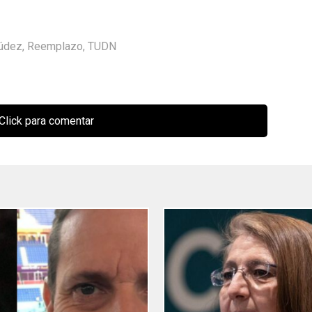
múdez
,
Reemplazo
,
TUDN
Click para comentar