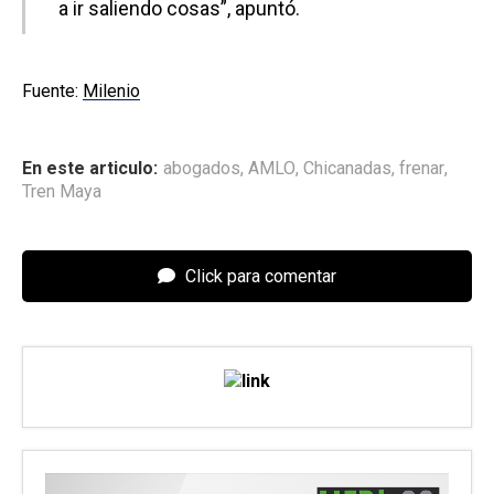
a ir saliendo cosas”, apuntó.
Fuente:
Milenio
En este articulo:
abogados
,
AMLO
,
Chicanadas
,
frenar
,
Tren Maya
Click para comentar