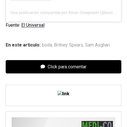
Una publicación compartida por Kevin Ostajewski (@kevinostaj)
Fuente:
El Universal
En este articulo:
boda
,
Britney Spears
,
Sam Asghari
Click para comentar