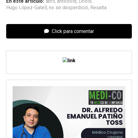
En este articulo:
abril
,
anticovid
,
Dosis
,
Hugo López-Gatell
,
no se desperdició
,
Resalta
Click para comentar