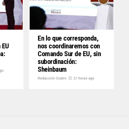
En lo que corresponda,
n EU
nos coordinaremos con
a:
Comando Sur de EU, sin
subordinación:
Sheinbaum
ago
Redacción Cuatro
21 horas ago