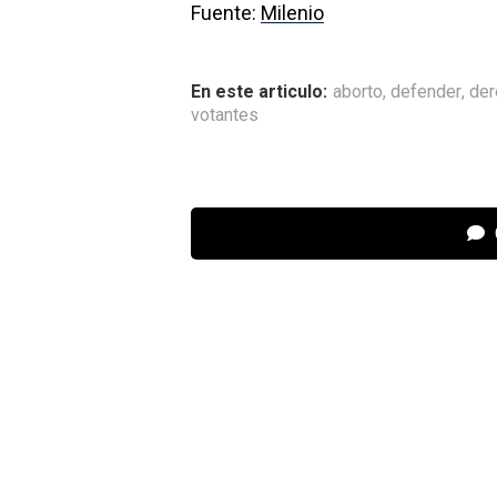
Fuente:
Milenio
En este articulo:
aborto
,
defender
,
der
votantes