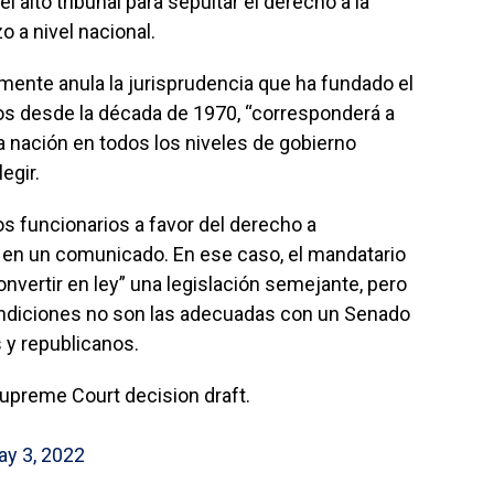
l alto tribunal para sepultar el derecho a la
o a nivel nacional.
amente anula la jurisprudencia que ha fundado el
os desde la década de 1970, “corresponderá a
a nación en todos los niveles de gobierno
egir.
los funcionarios a favor del derecho a
n en un comunicado. En ese caso, el mandatario
convertir en ley” una legislación semejante, pero
condiciones no son las adecuadas con un Senado
 y republicanos.
upreme Court decision draft.
ay 3, 2022