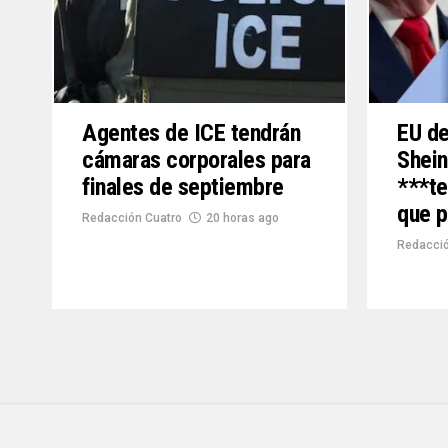
Agentes de ICE tendrán
EU de
cámaras corporales para
Shei
finales de septiembre
***te
que p
Redacción Cuatro
20 horas ago
Redacció