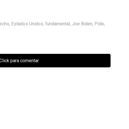
echo
,
Estados Unidos
,
fundamental
,
Joe Biden
,
Pide
,
Click para comentar