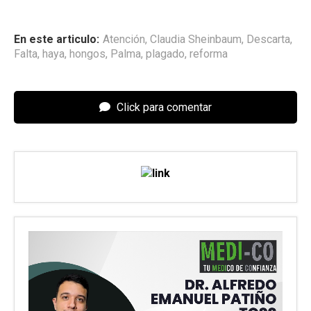
En este articulo:
Atención
,
Claudia Sheinbaum
,
Descarta
,
Falta
,
haya
,
hongos
,
Palma
,
plagado
,
reforma
Click para comentar