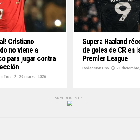
al! Cristiano
Supera Haaland réc
do no viene a
de goles de CR en l
o para jugar contra
Premier League
lección
Redacción Uno
21 diciembre
n Tres
20 marzo, 2026
ADVERTISEMENT