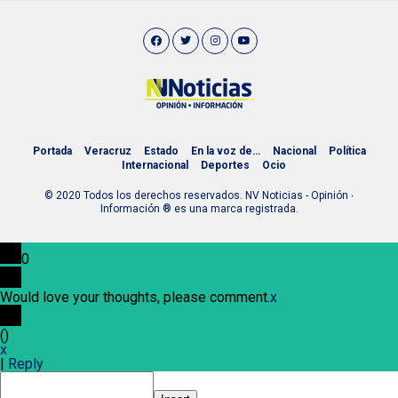
Portada
Veracruz
Estado
En la voz de…
Nacional
Política
Internacional
Deportes
Ocio
© 2020 Todos los derechos reservados. NV Noticias - Opinión ∙
Información ® es una marca registrada.
0
Would love your thoughts, please comment.
x
(
)
x
|
Reply