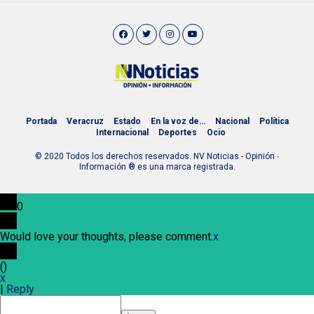
Portada
Veracruz
Estado
En la voz de…
Nacional
Política
Internacional
Deportes
Ocio
© 2020 Todos los derechos reservados. NV Noticias - Opinión ∙
Información ® es una marca registrada.
0
Would love your thoughts, please comment.
x
(
)
x
|
Reply